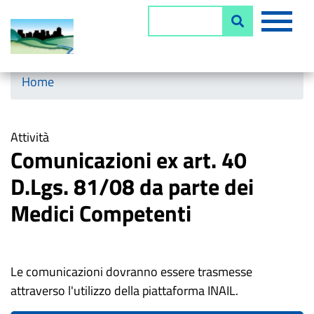
Salta
MEN
Cerca
al
contenuto
principale
Horizontal menu
Home
Attività
Comunicazioni ex art. 40
D.Lgs. 81/08 da parte dei
Medici Competenti
Le comunicazioni dovranno essere trasmesse
attraverso l'utilizzo della piattaforma INAIL.