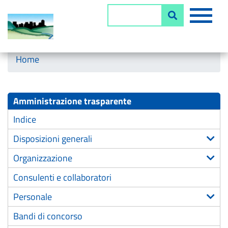
Salta
MEN
Cerca
al
contenuto
principale
Horizontal menu
Home
Amministrazione trasparente
Indice
Disposizioni generali
Organizzazione
Consulenti e collaboratori
Personale
Bandi di concorso