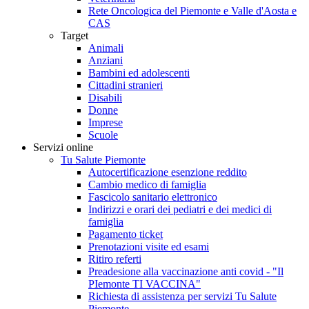
Rete Oncologica del Piemonte e Valle d'Aosta e
CAS
Target
Animali
Anziani
Bambini ed adolescenti
Cittadini stranieri
Disabili
Donne
Imprese
Scuole
Servizi online
Tu Salute Piemonte
Autocertificazione esenzione reddito
Cambio medico di famiglia
Fascicolo sanitario elettronico
Indirizzi e orari dei pediatri e dei medici di
famiglia
Pagamento ticket
Prenotazioni visite ed esami
Ritiro referti
Preadesione alla vaccinazione anti covid - "Il
PIemonte TI VACCINA"
Richiesta di assistenza per servizi Tu Salute
Piemonte