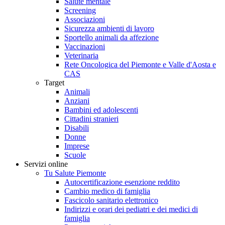
Salute mentale
Screening
Associazioni
Sicurezza ambienti di lavoro
Sportello animali da affezione
Vaccinazioni
Veterinaria
Rete Oncologica del Piemonte e Valle d'Aosta e
CAS
Target
Animali
Anziani
Bambini ed adolescenti
Cittadini stranieri
Disabili
Donne
Imprese
Scuole
Servizi online
Tu Salute Piemonte
Autocertificazione esenzione reddito
Cambio medico di famiglia
Fascicolo sanitario elettronico
Indirizzi e orari dei pediatri e dei medici di
famiglia