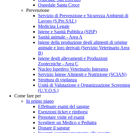
Ospedale Santa Croce
Prevenzione
Servizio di Prevenzione e Sicurezza Ambienti di
Lavoro (S.Pre.SAL)
Medicina Legale
Igiene e Sanità Pubblica (SISP)
Sanità animale - Area A
Igiene della produzione degli alimenti di origine
animale e loro derivati (Servizio Veterinario Area
B)
Igiene degli allevamenti e Produzioni
Zootecniche - Area C
Nucleo Ispettivo Veterinario Interarea
Servizio Igiene Alimenti e Nutrizione (SCIAN)
Struttura di vigilanza
Unità di Valutazione e Organizzazione Screening
(U.V.O.S.)
Come fare per
In primo piano
Effettuare esami del sangue
Esenzioni ticket e rimborsi
Prenotare visite ed esami
Scegliere un Medico o Pediatra
Donare il sangue