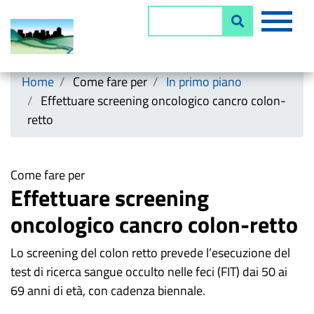
Salta
MEN
Cerca
al
contenuto
principale
Horizontal menu
Home
Come fare per
In primo piano
Effettuare screening oncologico cancro colon-
retto
Come fare per
Effettuare screening
oncologico cancro colon-retto
Lo screening del colon retto prevede l’esecuzione del
test di ricerca sangue occulto nelle feci (FIT) dai
50 ai
69 anni di età, con cadenza biennale.