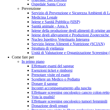
Ospedale Santa Croce
Prevenzione
Servizio di Prevenzione e Sicurezza Ambienti di 
Medicina Legale
Igiene e Sanità Pubblica (SISP)
Sanità animale - Area A
Igiene della produzione degli alimenti di origine an
Igiene degli allevamenti e Produzioni Zootecniche
Nucleo Ispettivo Veterinario Interarea
Servizio Igiene Alimenti e Nutrizione (SCIAN)
Struttura di vigilanza
Unità di Valutazione e Organizzazione Screening 
Come fare per
In primo piano
Effettuare esami del sangue
Esenzioni ticket e rimborsi
Prenotare visite ed esami
Scegliere un Medico o Pediatra
Donare il sangue
Incontri accompagnamento alla nascita
Effettuare screening oncologico cancro colon-retto
Vota la qualità!
Effettuare screening oncologico tumori femminili
Donazione degli organi