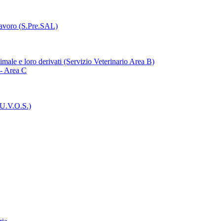
Lavoro (S.Pre.SAL)
imale e loro derivati (Servizio Veterinario Area B)
 - Area C
(U.V.O.S.)