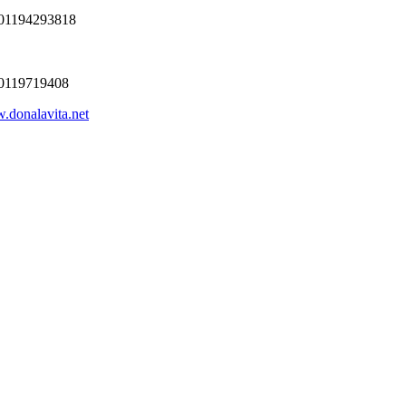
o 01194293818
o 0119719408
donalavita.net