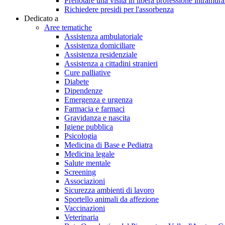
Prenotare una visita in libera professione intramura
Richiedere presidi per l'assorbenza
Dedicato a
Aree tematiche
Assistenza ambulatoriale
Assistenza domiciliare
Assistenza residenziale
Assistenza a cittadini stranieri
Cure palliative
Diabete
Dipendenze
Emergenza e urgenza
Farmacia e farmaci
Gravidanza e nascita
Igiene pubblica
Psicologia
Medicina di Base e Pediatra
Medicina legale
Salute mentale
Screening
Associazioni
Sicurezza ambienti di lavoro
Sportello animali da affezione
Vaccinazioni
Veterinaria