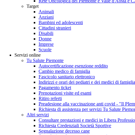
Rete Oncologica del Piemonte e Valle d'Aosta e 
Target
Animali
Anziani
Bambini ed adolescenti
Cittadini stranieri
Disabili
Donne
Imprese
Scuole
Servizi online
Tu Salute Piemonte
Autocertificazione esenzione reddito
Cambio medico di famiglia
Fascicolo sanitario elettronico
Indirizzi e orari dei pediatri e dei medici di famigli
Pagamento ticket
Prenotazioni visite ed esami
Ritiro referti
Preadesione alla vaccinazione anti covid - "Il 
Richiesta di assistenza per servizi Tu Salute Piemo
Altri servizi
Consultare prestazioni e medici in Libera Professi
Richiesta Credenziali Società Sportive
Segnalazione decesso cane