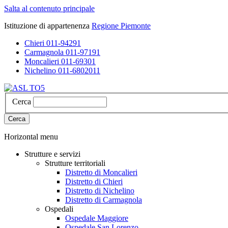
Salta al contenuto principale
Istituzione di appartenenza
Regione Piemonte
Chieri 011-94291
Carmagnola 011-97191
Moncalieri 011-69301
Nichelino 011-6802011
Cerca
Cerca
Horizontal menu
Strutture e servizi
Strutture territoriali
Distretto di Moncalieri
Distretto di Chieri
Distretto di Nichelino
Distretto di Carmagnola
Ospedali
Ospedale Maggiore
Ospedale San Lorenzo