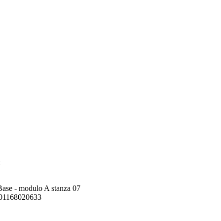
:
 Base - modulo A stanza 07
o 01168020633