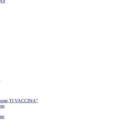
CAS
a
PIemonte TI VACCINA"
nte
one