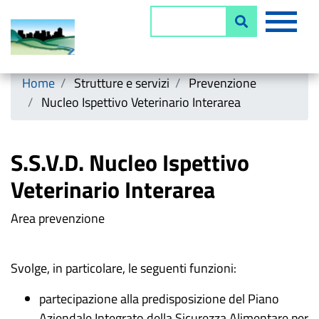
Salta
MEN
Cerca
al
contenuto
principale
Horizontal menu
Home
Strutture e servizi
Prevenzione
Nucleo Ispettivo Veterinario Interarea
S.S.V.D. Nucleo Ispettivo
Veterinario Interarea
Area prevenzione
Svolge, in particolare, le seguenti funzioni:
partecipazione alla predisposizione del Piano
Aziendale Integrato della Sicurezza Alimentare per