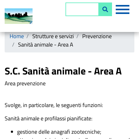
Salta
MEN
Cerca
al
contenuto
principale
Horizontal menu
Home
Strutture e servizi
Prevenzione
Sanità animale - Area A
S.C. Sanità animale - Area A
Area prevenzione
Svolge, in particolare, le seguenti funzioni:
Sanità animale e profilassi pianificate:
gestione delle anagrafi zootecniche;