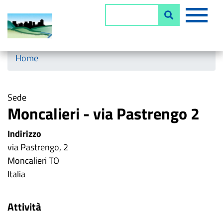
Salta
MEN
Cerca
al
contenuto
principale
Horizontal menu
Home
Sede
Moncalieri - via Pastrengo 2
Indirizzo
via Pastrengo, 2
Moncalieri
TO
Italia
Attività