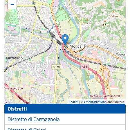
−
Leaflet
| ©
OpenStreetMap
contributors
Distretti
Distretto di Carmagnola