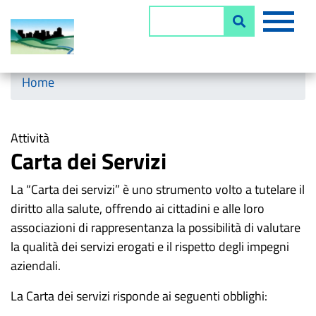
Salta
MEN
Cerca
al
contenuto
principale
Horizontal menu
Home
Attività
Carta dei Servizi
La
“Carta dei servizi” è uno strumento volto a tutelare
il
diritto
alla
salute, offrendo ai cittadini e
alle
loro
associazioni
di rappresentanza
la
possibilità
di
valutare
la
qualità dei servizi erogati e
il
rispetto
degli
impegni
aziendali
.
La
Carta
dei
servizi
risponde
ai
seguenti obblighi: