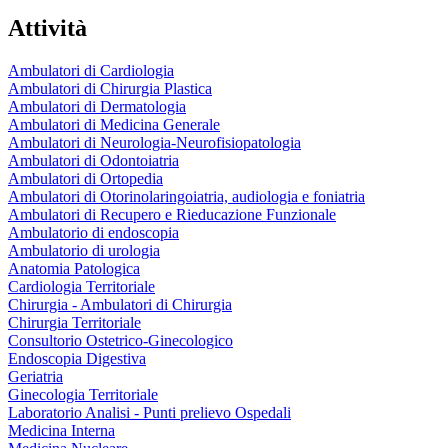
Attività
Ambulatori di Cardiologia
Ambulatori di Chirurgia Plastica
Ambulatori di Dermatologia
Ambulatori di Medicina Generale
Ambulatori di Neurologia-Neurofisiopatologia
Ambulatori di Odontoiatria
Ambulatori di Ortopedia
Ambulatori di Otorinolaringoiatria, audiologia e foniatria
Ambulatori di Recupero e Rieducazione Funzionale
Ambulatorio di endoscopia
Ambulatorio di urologia
Anatomia Patologica
Cardiologia Territoriale
Chirurgia - Ambulatori di Chirurgia
Chirurgia Territoriale
Consultorio Ostetrico-Ginecologico
Endoscopia Digestiva
Geriatria
Ginecologia Territoriale
Laboratorio Analisi - Punti prelievo Ospedali
Medicina Interna