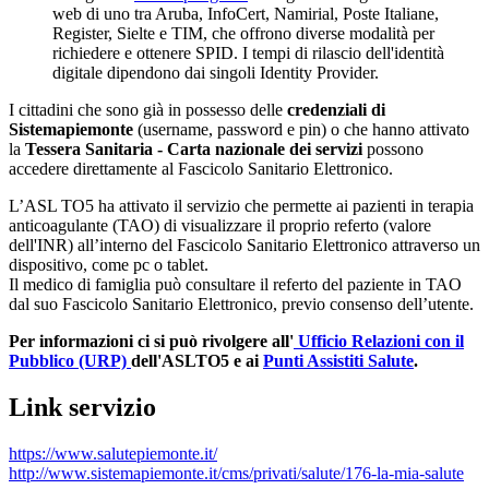
web di uno tra Aruba, InfoCert, Namirial, Poste Italiane,
Register, Sielte e TIM, che offrono diverse modalità per
richiedere e ottenere SPID. I tempi di rilascio dell'identità
digitale dipendono dai singoli Identity Provider.
I cittadini che sono già in possesso delle
credenziali di
Sistemapiemonte
(username, password e pin) o che hanno attivato
la
Tessera Sanitaria - Carta nazionale dei servizi
possono
accedere direttamente al Fascicolo Sanitario Elettronico.
L’ASL TO5 ha attivato il servizio che permette ai pazienti in terapia
anticoagulante (TAO) di visualizzare il proprio referto (valore
dell'INR) all’interno del Fascicolo Sanitario Elettronico attraverso un
dispositivo, come pc o tablet.
Il medico di famiglia può consultare il referto del paziente in TAO
dal suo Fascicolo Sanitario Elettronico, previo consenso dell’utente.
Per informazioni ci si può rivolgere all'
Ufficio Relazioni con il
Pubblico (URP)
dell'ASLTO5 e ai
Punti Assistiti Salute
.
Link servizio
https://www.salutepiemonte.it/
http://www.sistemapiemonte.it/cms/privati/salute/176-la-mia-salute