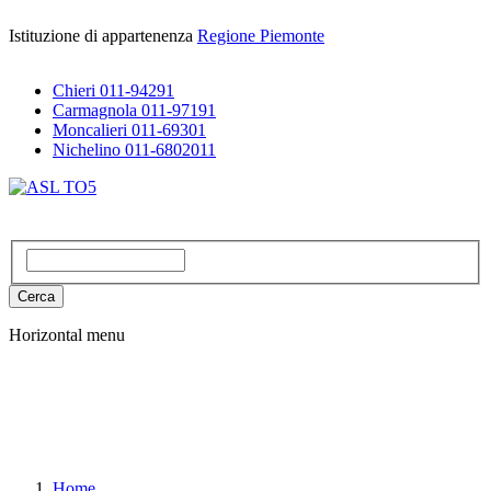
Salta
Istituzione di appartenenza
Regione Piemonte
al
contenuto
principale
Chieri 011-94291
Carmagnola 011-97191
Moncalieri 011-69301
Nichelino 011-6802011
MENU
Cerca
Cerca
Horizontal menu
Home