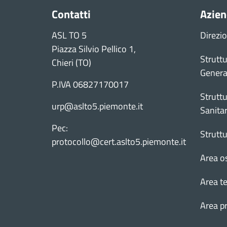
Contatti
Azie
ASL TO 5
Direzi
Piazza Silvio Pellico 1,
Struttu
Chieri (TO)
Genera
P.IVA 06827170017
Struttu
urp@aslto5.piemonte.it
Sanitar
Pec:
Strutt
protocollo@cert.aslto5.piemonte.it
Area o
Area te
Area p