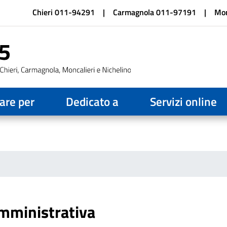
Salta
Chieri 011-94291
Carmagnola 011-97191
Mon
al
contenuto
principale
are per
Dedicato a
Servizi online
amministrativa