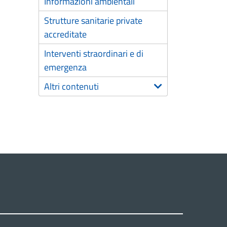
Informazioni ambientali
Strutture sanitarie private
accreditate
Interventi straordinari e di
emergenza
Altri contenuti