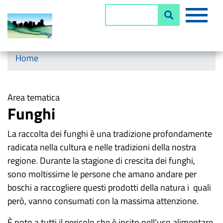
Salta
MEN
Cerca
al
contenuto
principale
Horizontal menu
Home
Area tematica
Funghi
La raccolta dei funghi è una tradizione profondamente
radicata nella cultura e nelle tradizioni della nostra
regione. Durante la stagione di crescita dei funghi,
sono moltissime le persone che amano andare per
boschi a raccogliere questi prodotti della natura i quali
però, vanno consumati con la massima attenzione.
È noto a tutti il pericolo che è insito nell'uso alimentare