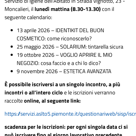
Servizio di Igiene dell'Abitato in Strada Vignotto, 23 -
Moncalieri, il
lunedì mattina (8.30-13.30)
con il
seguente calendario:
13 aprile 2026 – IDENTIKIT DEL BUON
COSMETICO: come riconoscerlo?
25 maggio 2026 – SOLARIUM: tintarella sicura
19 ottobre 2026 – VOGLIO APRIRE IL MIO
NEGOZIO: cosa faccio e a chi lo dico?
9 novembre 2026 – ESTETICA AVANZATA
È possibile iscriversi a un singolo incontro, a più
incontri o all’intero ciclo
e le iscrizioni verranno
raccolte
online, al seguente link:
https://servizi.aslto5.piemonte.it/questionariweb/sisp/isc
scadenza per le iscrizioni: per ogni singola data ci si
può iscrivere fino al giorno lavorativo precedente