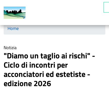
Salta
Ce
al
contenuto
principale
Horizontal menu
Home
Notizia
"Diamo un taglio ai rischi" -
Ciclo di incontri per
acconciatori ed estetiste -
edizione 2026