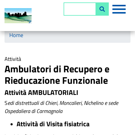
Salta
MEN
Cerca
al
contenuto
principale
Horizontal menu
Home
Attività
Ambulatori di Recupero e
Rieducazione Funzionale
Attività AMBULATORIALI
S
edi distrettuali di Chieri, Moncalieri, Nichelino e sede
Ospedaliera di Carmagnola
Attività di Visita fisiatrica