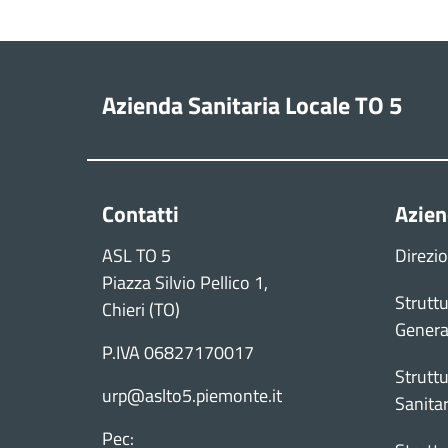
Azienda Sanitaria Locale TO 5
Contatti
Azie
ASL TO 5
Direzi
Piazza Silvio Pellico 1,
Struttu
Chieri (TO)
Genera
P.IVA 06827170017
Struttu
urp@aslto5.piemonte.it
Sanitar
Pec: