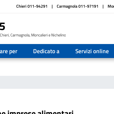
Salta
Chieri 011-94291
Carmagnola 011-97191
Mon
al
contenuto
principale
are per
Dedicato a
Servizi online
he imprese alimentari