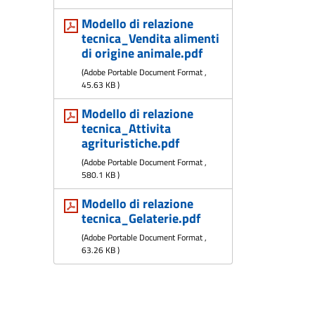
Modello di relazione
tecnica_Vendita alimenti
di origine animale.pdf
(
Adobe Portable Document Format
,
45.63 KB
)
Modello di relazione
tecnica_Attivita
agrituristiche.pdf
(
Adobe Portable Document Format
,
580.1 KB
)
Modello di relazione
tecnica_Gelaterie.pdf
(
Adobe Portable Document Format
,
63.26 KB
)