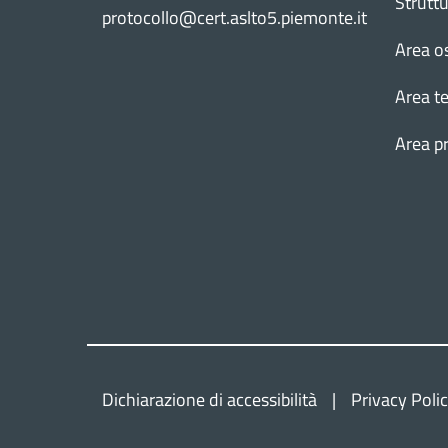
Strutt
protocollo@cert.aslto5.piemonte.it
Area o
Area te
Area p
Dichiarazione di accessibilità
Privacy Poli