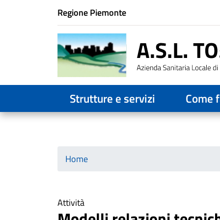
Istituzione di appartenenza
Regione Piemonte
Horizontal menu
Strutture e servizi
Come f
Home
Attività
Modelli relazioni tecnic