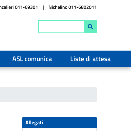
calieri 011-69301
Nichelino 011-6802011
Cerca
ASL comunica
Liste di attesa
Allegati