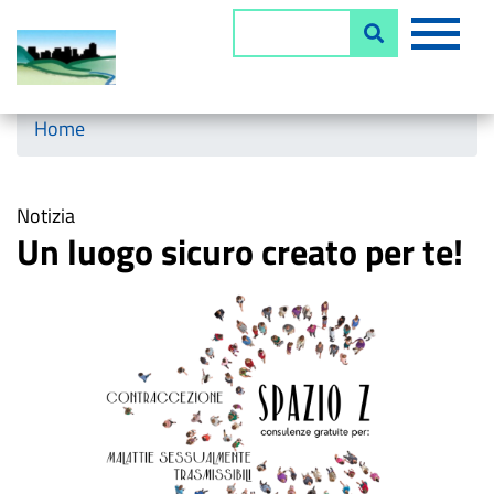
Salta
MEN
Cerca
al
contenuto
principale
Horizontal menu
Home
Notizia
Un luogo sicuro creato per te!