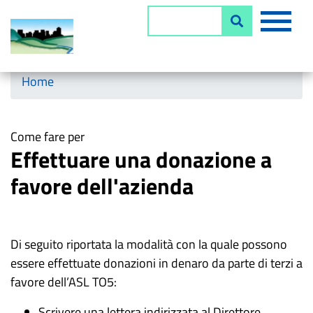
Salta
MEN
Cerca
al
contenuto
principale
Horizontal menu
Home
Come fare per
Effettuare una donazione a
favore dell'azienda
Di seguito riportata la modalità con la quale possono
essere effettuate donazioni in denaro da parte di terzi a
favore dell’ASL TO5:
Scrivere una lettera indirizzata al Direttore