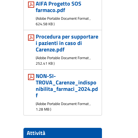
AIFA Progetto SOS
farmaco.pdf
(
Adobe Portable Document Format
,
624.58 KB
)
Procedura per supportare
i pazienti in caso di
Carenze.pdf
(
Adobe Portable Document Format
,
252.41 KB
)
NON-SI-
TROVA_Carenze_indispo
nibilita_farmaci_2024.pd
f
(
Adobe Portable Document Format
,
1.28 MB
)
Attività