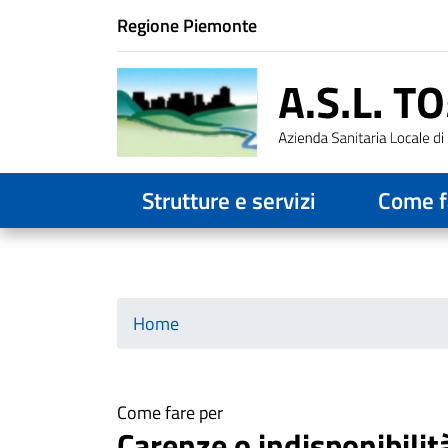
Istituzione di appartenenza
Regione Piemonte
Horizontal menu
Strutture e servizi
Come f
Home
Come fare per
Carenze o indisponibilit