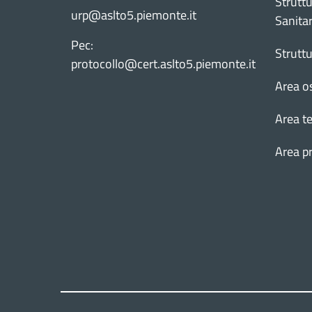
Struttu
urp@aslto5.piemonte.it
Sanitar
Pec:
Strutt
protocollo@cert.aslto5.piemonte.it
Area o
Area te
Area p