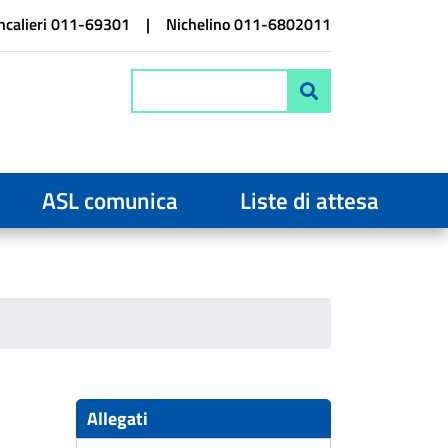
calieri 011-69301
Nichelino 011-6802011
Cerca
ASL comunica
Liste di attesa
Allegati