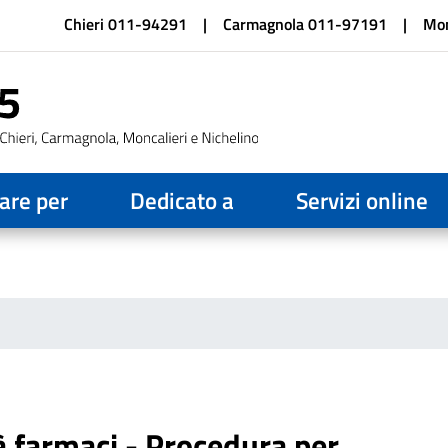
Salta
Chieri 011-94291
Carmagnola 011-97191
Mon
al
contenuto
principale
are per
Dedicato a
Servizi online
à farmaci - Procedura per