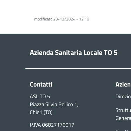
modificato 23/12/2024 - 12:18
Azienda Sanitaria Locale TO 5
Contatti
Azie
ASL TO 5
Direzi
Piazza Silvio Pellico 1,
Struttu
Chieri (TO)
Genera
P.IVA 06827170017