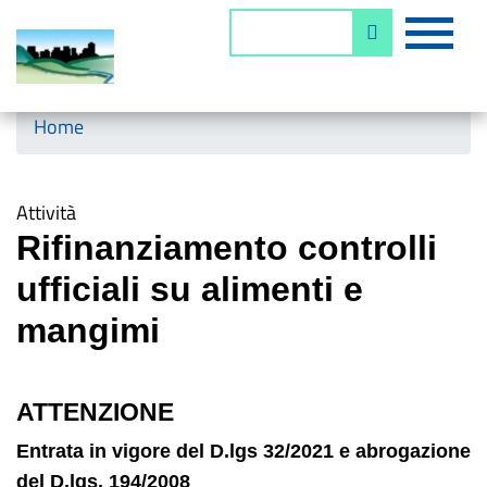
Salta
MEN
Cerca
al
contenuto
principale
Horizontal menu
Home
Attività
Rifinanziamento controlli
ufficiali su alimenti e
mangimi
ATTENZIONE
Entrata in vigore del D.lgs 32/2021 e abrogazione
del D.lgs. 194/2008