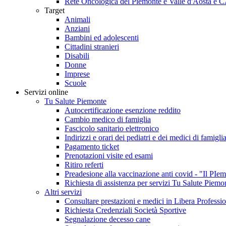
Rete Oncologica del Piemonte e Valle d'Aosta e 
Target
Animali
Anziani
Bambini ed adolescenti
Cittadini stranieri
Disabili
Donne
Imprese
Scuole
Servizi online
Tu Salute Piemonte
Autocertificazione esenzione reddito
Cambio medico di famiglia
Fascicolo sanitario elettronico
Indirizzi e orari dei pediatri e dei medici di famigli
Pagamento ticket
Prenotazioni visite ed esami
Ritiro referti
Preadesione alla vaccinazione anti covid - "Il 
Richiesta di assistenza per servizi Tu Salute Piemo
Altri servizi
Consultare prestazioni e medici in Libera Professi
Richiesta Credenziali Società Sportive
Segnalazione decesso cane