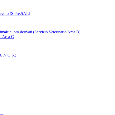
Lavoro (S.Pre.SAL)
imale e loro derivati (Servizio Veterinario Area B)
 - Area C
(U.V.O.S.)