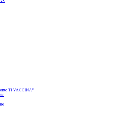
CAS
a
PIemonte TI VACCINA"
nte
one