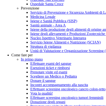
Ospedale Santa Croce
Prevenzione
Servizio di Prevenzione e Sicurezza Ambienti di 
Medicina Legale
Igiene e Sanità Pubblica (SISP)
Sanità animale - Area A
Igiene della produzione degli alimenti di origine an
Igiene degli allevamenti e Produzioni Zootecniche
Nucleo Ispettivo Veterinario Interarea
Servizio Igiene Alimenti e Nutrizione (SCIAN)
Struttura di vigilanza
Unità di Valutazione e Organizzazione Screening 
Come fare per
In primo piano
Effettuare esami del sangue
Esenzioni ticket e rimborsi
Prenotare visite ed esami
Scegliere un Medico o Pediatra
Donare il sangue
Incontri accompagnamento alla nascita
Effettuare screening oncologico cancro colon-retto
Vota la qualità!
Effettuare screening oncologico tumori femminili
Donazione degli organi