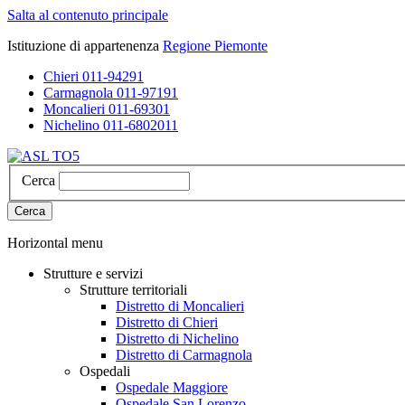
Salta al contenuto principale
Istituzione di appartenenza
Regione Piemonte
Chieri 011-94291
Carmagnola 011-97191
Moncalieri 011-69301
Nichelino 011-6802011
Cerca
Cerca
Horizontal menu
Strutture e servizi
Strutture territoriali
Distretto di Moncalieri
Distretto di Chieri
Distretto di Nichelino
Distretto di Carmagnola
Ospedali
Ospedale Maggiore
Ospedale San Lorenzo