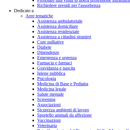
Prenotare una visita in libera professione intramura
Richiedere presidi per l'assorbenza
Dedicato a
Aree tematiche
Assistenza ambulatoriale
Assistenza domiciliare
Assistenza residenziale
Assistenza a cittadini stranieri
Cure palliative
Diabete
Dipendenze
Emergenza e urgenza
Farmacia e farmaci
Gravidanza e nascita
Igiene pubblica
Psicologia
Medicina di Base e Pediatra
Medicina legale
Salute mentale
Screening
Associazioni
Sicurezza ambienti di lavoro
Sportello animali da affezione
Vaccinazioni
Veterinaria