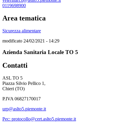
veterinari.b@aslto5.piemonte.it
0119698900
Area tematica
Sicurezza alimentare
modificato 24/02/2021 - 14:29
Azienda Sanitaria Locale TO 5
Contatti
ASL TO 5
Piazza Silvio Pellico 1,
Chieri (TO)
P.IVA 06827170017
urp@aslto5.piemonte.it
Pec: protocollo@cert.aslto5.piemonte.it