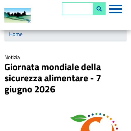
Salta
MEN
Cerca
al
contenuto
principale
Horizontal menu
Home
Notizia
Giornata mondiale della
sicurezza alimentare - 7
giugno 2026