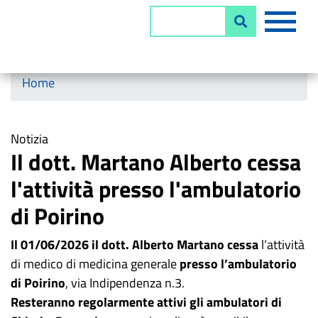
Salta
MEN
Cerca
al
contenuto
principale
Horizontal menu
Home
Notizia
Il dott. Martano Alberto cessa
l'attività presso l'ambulatorio
di Poirino
Il 01/06/2026
il dott. Alberto Martano cessa
l’attività
di medico di medicina generale
presso l’ambulatorio
di Poirino
, via Indipendenza n.3.
Resteranno regolarmente attivi gli ambulatori di