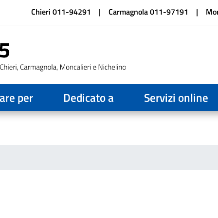
Salta
Chieri 011-94291
Carmagnola 011-97191
Mon
al
contenuto
principale
are per
Dedicato a
Servizi online