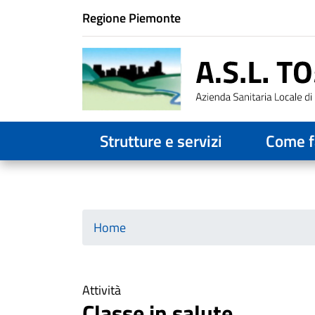
Istituzione di appartenenza
Regione Piemonte
Horizontal menu
Strutture e servizi
Come f
Home
Attività
Classe in salute