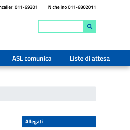
calieri 011-69301
Nichelino 011-6802011
Cerca
ASL comunica
Liste di attesa
Allegati