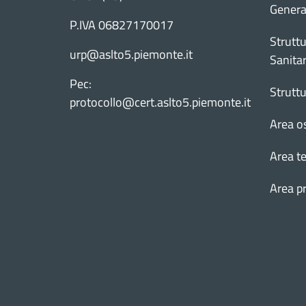
Genera
P.IVA 06827170017
Struttu
urp@aslto5.piemonte.it
Sanitar
Pec:
Strutt
protocollo@cert.aslto5.piemonte.it
Area o
Area te
Area p