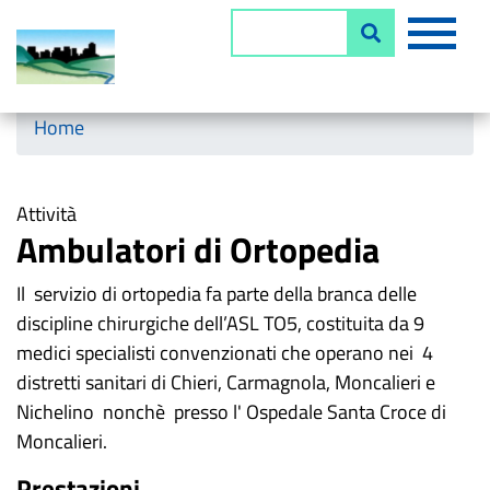
Salta
MEN
Cerca
al
contenuto
principale
Horizontal menu
Home
Attività
Ambulatori di Ortopedia
Il servizio di ortopedia fa parte della branca delle
discipline chirurgiche dell’ASL TO5, costituita da 9
medici specialisti convenzionati che operano nei 4
distretti sanitari di Chieri, Carmagnola, Moncalieri e
Nichelino nonchè presso l' Ospedale Santa Croce di
Moncalieri.
Prestazioni