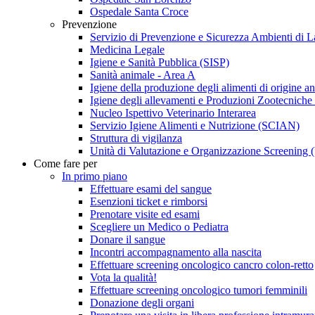
Ospedale Santa Croce
Prevenzione
Servizio di Prevenzione e Sicurezza Ambienti di 
Medicina Legale
Igiene e Sanità Pubblica (SISP)
Sanità animale - Area A
Igiene della produzione degli alimenti di origine an
Igiene degli allevamenti e Produzioni Zootecniche
Nucleo Ispettivo Veterinario Interarea
Servizio Igiene Alimenti e Nutrizione (SCIAN)
Struttura di vigilanza
Unità di Valutazione e Organizzazione Screening 
Come fare per
In primo piano
Effettuare esami del sangue
Esenzioni ticket e rimborsi
Prenotare visite ed esami
Scegliere un Medico o Pediatra
Donare il sangue
Incontri accompagnamento alla nascita
Effettuare screening oncologico cancro colon-retto
Vota la qualità!
Effettuare screening oncologico tumori femminili
Donazione degli organi