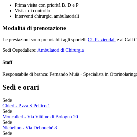
Prima visita con priorità B, D e P
Visita di controllo
Interventi chirurgici ambulatoriali
Modalità di prenotazione
Le prestazioni sono prenotabili agli sportelli
CUP aziendali
e al Call C
Sedi Ospedaliere:
Ambulatori di Chirurgia
Staff
Responsabile di branca: Fernando Muià - Specialista in Otorinolaringo
Sedi e orari
Sede
Chieri - P.zza S.Pellico 1
Sede
Moncalieri - Via Vittime di Bologna 20
Sede
Nichelino - Via Debouchè 8
Sede