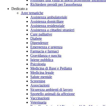
Prenotare una visita in libera professione intramura
Richiedere presidi per l'assorbenza
Dedicato a
Aree tematiche
Assistenza ambulatoriale
Assistenza domiciliare
Assistenza residenziale
Assistenza a cittadini stranieri
Cure palliative
Diabete
Dipendenze
Emergenza e urgenza
Farmacia e farmaci
Gravidanza e nascita
Igiene pubblica
Psicologia
Medicina di Base e Pediatra
Medicina legale
Salute mentale
Screening
Associazioni
Sicurezza ambienti di lavoro
Sportello animali da affezione
Vaccinazioni
Veterinaria