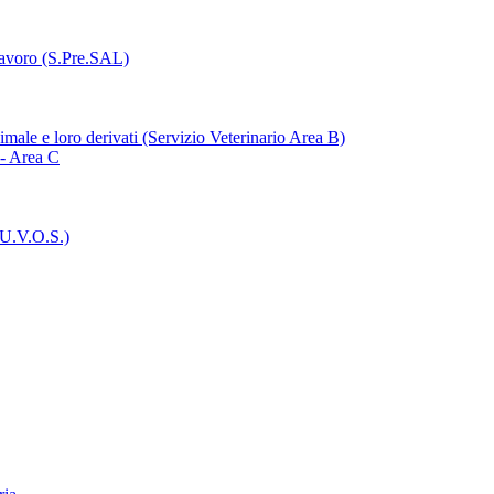
Lavoro (S.Pre.SAL)
imale e loro derivati (Servizio Veterinario Area B)
 - Area C
(U.V.O.S.)