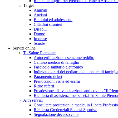
Rete Oncologica del Piemonte e Valle d'Aosta e 
Target
Animali
Anziani
Bambini ed adolescenti
Cittadini stranieri
Disabili
Donne
Imprese
Scuole
Servizi online
Tu Salute Piemonte
Autocertificazione esenzione reddito
Cambio medico di famiglia
Fascicolo sanitario elettronico
Indirizzi e orari dei pediatri e dei medici di famigli
Pagamento ticket
Prenotazioni visite ed esami
Ritiro referti
Preadesione alla vaccinazione anti covid - "Il 
Richiesta di assistenza per servizi Tu Salute Piemo
Altri servizi
Consultare prestazioni e medici in Libera Professi
Richiesta Credenziali Società Sportive
Segnalazione decesso cane