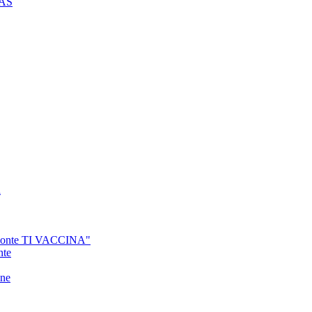
CAS
a
PIemonte TI VACCINA"
nte
one