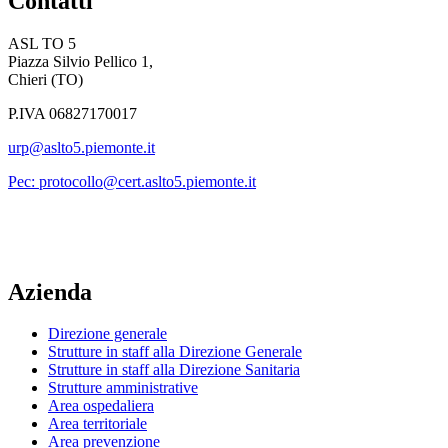
Contatti
ASL TO 5
Piazza Silvio Pellico 1,
Chieri (TO)
P.IVA 06827170017
urp@aslto5.piemonte.it
Pec: protocollo@cert.aslto5.piemonte.it
Azienda
Direzione generale
Strutture in staff alla Direzione Generale
Strutture in staff alla Direzione Sanitaria
Strutture amministrative
Area ospedaliera
Area territoriale
Area prevenzione