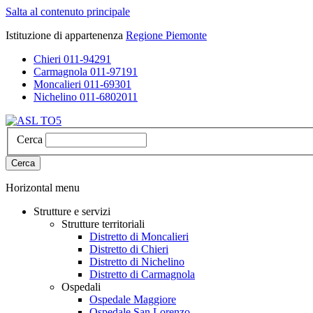
Salta al contenuto principale
Istituzione di appartenenza
Regione Piemonte
Chieri 011-94291
Carmagnola 011-97191
Moncalieri 011-69301
Nichelino 011-6802011
Cerca
Cerca
Horizontal menu
Strutture e servizi
Strutture territoriali
Distretto di Moncalieri
Distretto di Chieri
Distretto di Nichelino
Distretto di Carmagnola
Ospedali
Ospedale Maggiore
Ospedale San Lorenzo