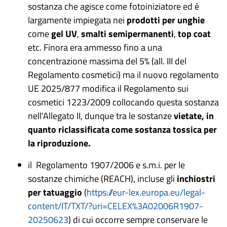
sostanza che agisce come fotoiniziatore ed é
largamente impiegata nei
prodotti per unghie
come
gel UV
,
smalti semipermanenti
,
top coat
etc.
Finora era ammesso fino a una
concentrazione massima del 5% (all. III del
Regolamento cosmetici) ma il nuovo regolamento
UE 2025/877 modifica il Regolamento sui
cosmetici 1223/2009 collocando questa sostanza
nell'Allegato II, dunque tra le sostanze
vietate, in
quanto riclassificata come sostanza tossica per
la riproduzione.
il
Regolamento 1907/2006 e s.m.i. per le
sostanze chimiche (REACH), incluse gli
inchiostri
per tatuaggio
(
https://eur-lex.europa.eu/legal-
content/IT/TXT/?uri=CELEX%3A02006R1907-
20250623
) di cui occorre sempre conservare le