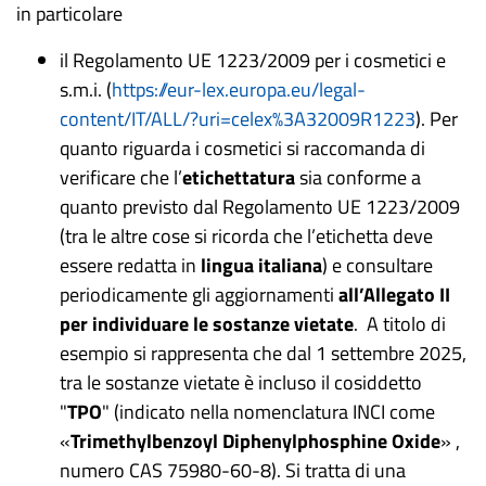
in particolare
il Regolamento UE 1223/2009 per i cosmetici e
s.m.i. (
https://eur-lex.europa.eu/legal-
content/IT/ALL/?uri=celex%3A32009R1223
).
Per
quanto riguarda i cosmetici si raccomanda di
verificare che l’
etichettatura
sia conforme a
quanto previsto dal Regolamento UE 1223/2009
(tra le altre cose si ricorda che l’etichetta deve
essere redatta in
lingua italiana
) e consultare
periodicamente gli aggiornamenti
all’Allegato II
per individuare le sostanze vietate
.
A titolo di
esempio si rappresenta che dal 1 settembre 2025,
tra le sostanze vietate è incluso il cosiddetto
"
TPO
" (indicato nella nomenclatura INCI come
«
Trimethylbenzoyl Diphenylphosphine Oxide
» ,
numero CAS 75980-60-8).
Si tratta di una