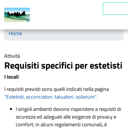
Salta
Cerca
al
contenuto
principale
Horizontal menu
Home
Attività
Requisiti specifici per estetisti
I locali
I requisiti previsti sono quelli indicati nella pagina
"Estetisti, acconciatori, tatuatori, solarium".
I singoli ambienti devono rispondere a requisiti di
sicurezza ed adeguati alle esigenze di privacy e
comfort; in alcuni regolamenti comunali
,
è