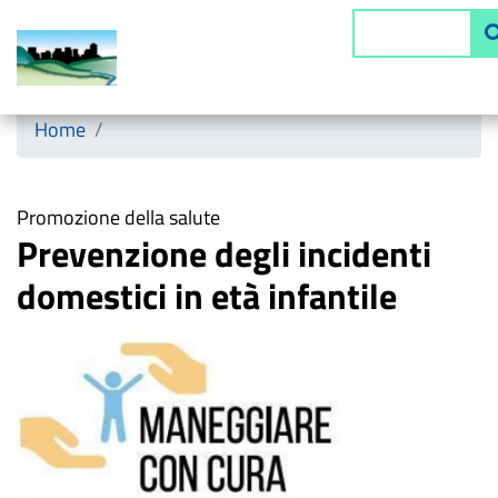
Salta
Cerca
al
contenuto
principale
Horizontal menu
Home
Promozione della salute
Prevenzione degli incidenti
domestici in età infantile