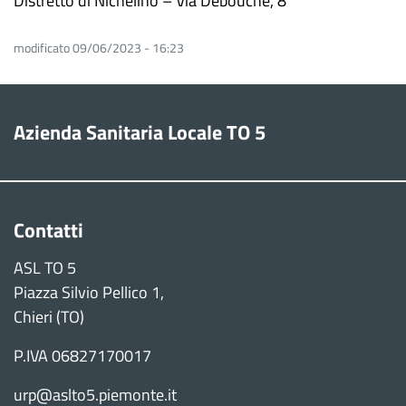
Distretto di Nichelino – Via Debouchè, 8
modificato 09/06/2023 - 16:23
Azienda Sanitaria Locale TO 5
Contatti
ASL TO 5
Piazza Silvio Pellico 1,
Chieri (TO)
P.IVA 06827170017
urp@aslto5.piemonte.it