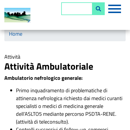
Salta
MEN
Cerca
al
contenuto
principale
Horizontal menu
Home
Attività
Attività Ambulatoriale
Ambulatorio nefrologico generale:
Primo inquadramento di problematiche di
attinenza nefrologica richiesto dai medici curanti
specialisti o medici di medicina generale
dell’ASLTO5 mediante percorso PSDTA-RENE.
(attività di teleconsulto).
Controlli successivi di follow-up, compresi