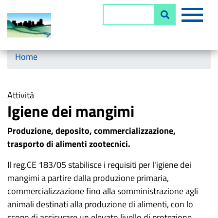
Salta
MEN
Cerca
al
contenuto
principale
Horizontal menu
Home
Attività
Igiene dei mangimi
Produzione, deposito, commercializzazione,
trasporto di alimenti zootecnici.
Il reg.CE 183/05 stabilisce i requisiti per l'igiene dei
mangimi a partire dalla produzione primaria,
commercializzazione fino alla somministrazione agli
animali destinati alla produzione di alimenti, con lo
scopo di assicurare un elevato livello di protezione