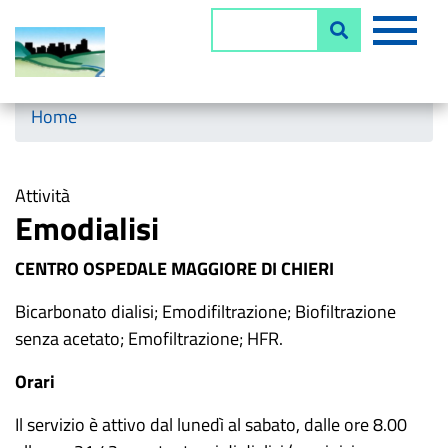
Salta
MEN
Cerca
al
contenuto
principale
Horizontal menu
Home
Attività
Emodialisi
CENTRO OSPEDALE MAGGIORE DI CHIERI
Bicarbonato dialisi; Emodifiltrazione; Biofiltrazione
senza acetato; Emofiltrazione; HFR.
Orari
Il servizio è attivo dal lunedì al sabato, dalle ore 8.00